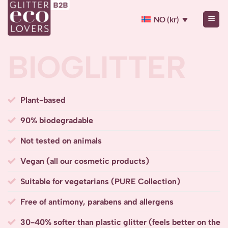
Skip
to
NO (kr)
content
BIOGLITTER
Plant-based
90% biodegradable
Not tested on animals
Vegan (all our cosmetic products)
Suitable for vegetarians (PURE Collection)
Free of antimony, parabens and allergens
30-40% softer than plastic glitter (feels better on the