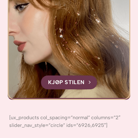
KJØP STILEN
[ux_products col_spacing=”normal” columns=”2″
slider_nav_style=”circle” ids=”6926,6925″]