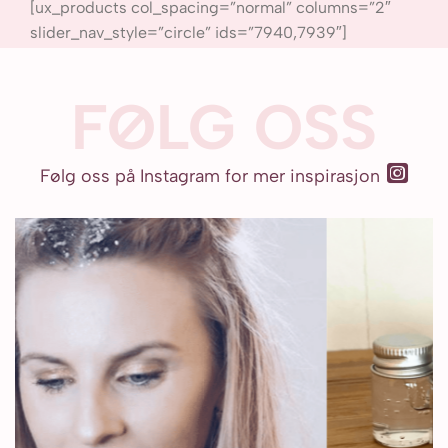
[ux_products col_spacing=”normal” columns=”2″
slider_nav_style=”circle” ids=”7940,7939″]
FØLG OSS
‪‪
Følg oss på Instagram for mer inspirasjon