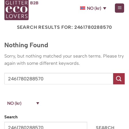
Skip
NO (kr)
to
content
SEARCH RESULTS FOR:
2461780288570
Nothing Found
Sorry, but nothing matched your search terms. Please try
again with some different keywords.
NO (kr)
Search
SEARCH